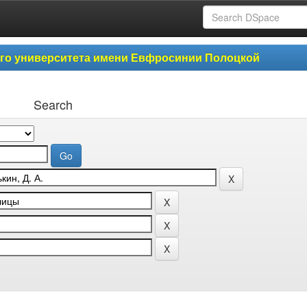
ого университета имени Евфросинии Полоцкой
Search