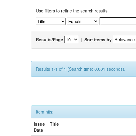
Use filters to refine the search results.
Results/Page
|
Sort items by
Results 1-1 of 1 (Search time: 0.001 seconds).
Item hits:
Issue
Title
Date