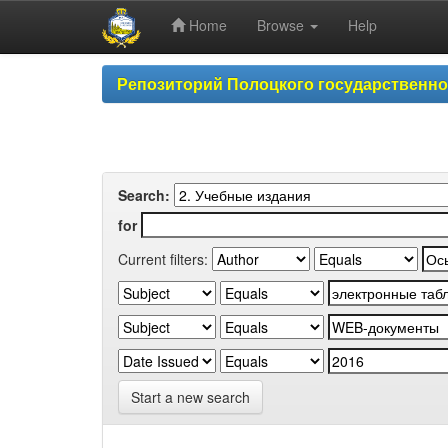
Home
Browse
Help
Skip
Репозиторий Полоцкого государственн
navigation
Search:
for
Current filters:
Start a new search