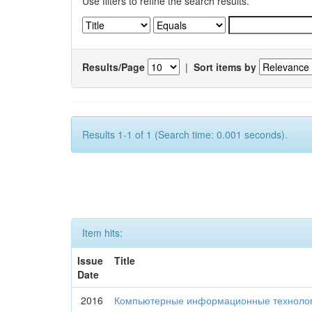
Use filters to refine the search results.
Results/Page
|
Sort items by
Results 1-1 of 1 (Search time: 0.001 seconds).
Item hits:
Issue
Title
Date
2016
Компьютерные информационные технологи