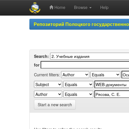
Home
Browse
Help
Skip
Репозиторий Полоцкого государственн
navigation
Search:
for
Current filters:
Start a new search