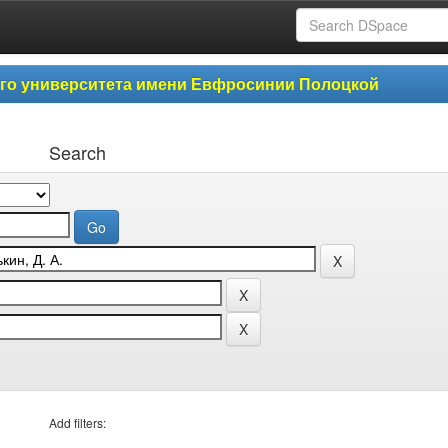
ого университета имени Евфросинии Полоцкой
Search
Add filters: