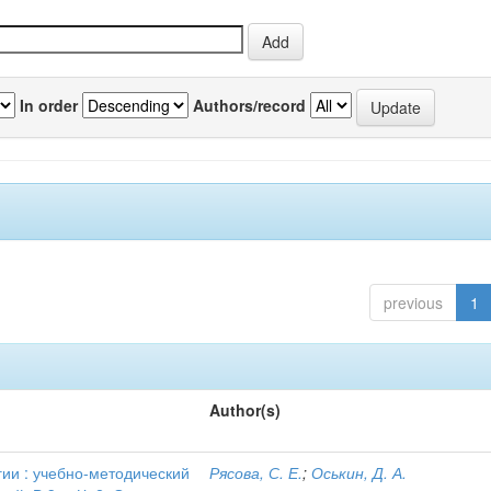
In order
Authors/record
previous
1
Author(s)
и : учебно-методический
Рясова, С. Е.
;
Оськин, Д. А.