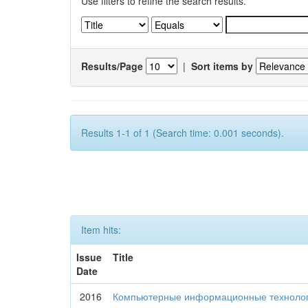
Use filters to refine the search results.
Results/Page
|
Sort items by
Results 1-1 of 1 (Search time: 0.001 seconds).
Item hits:
Issue
Title
Date
2016
Компьютерные информационные технологи