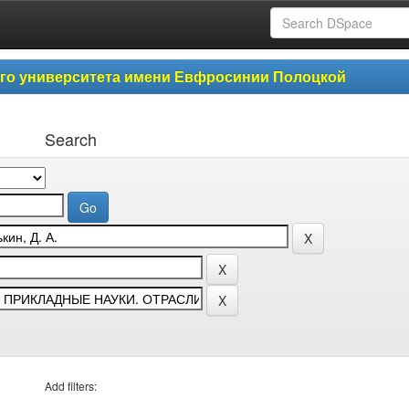
ого университета имени Евфросинии Полоцкой
Search
Add filters: