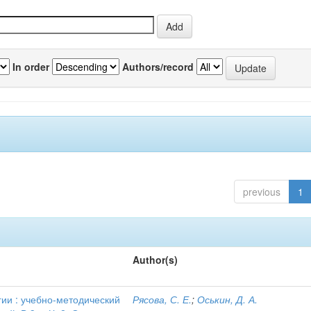
In order
Authors/record
previous
1
Author(s)
и : учебно-методический
Рясова, С. Е.
;
Оськин, Д. А.