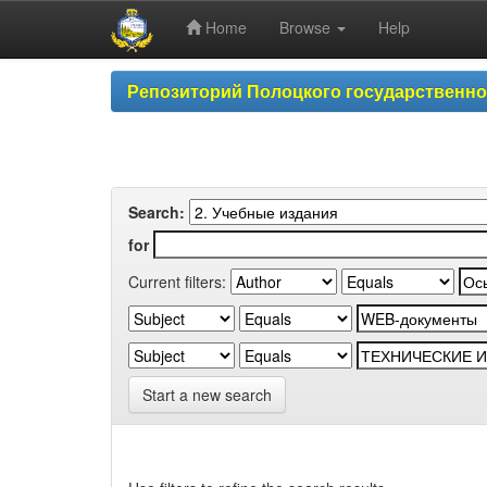
Home
Browse
Help
Skip
Репозиторий Полоцкого государственн
navigation
Search:
for
Current filters:
Start a new search