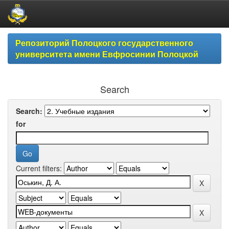
Skip
Репозиторий Полоцкого государственного
navigation
университета имени Евфросинии Полоцкой
Search
Search:
for
Current filters: