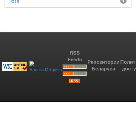
2016
1
RSS
Feeds
Репозитории
Полит
Беларуси
дост