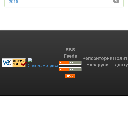
2016
1
RSS
Feeds
Репозитории
Полит
Беларуси
дост