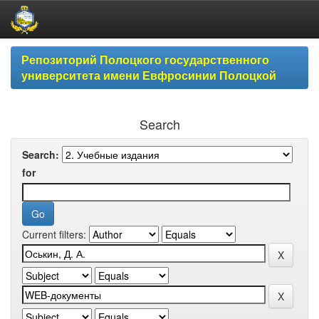
Skip
Репозиторий Полоцкого государственного
navigation
университета имени Евфросинии Полоцкой
Search
Search:
for
Current filters: