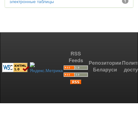
электронные таблицы
1
RSS
Feeds
Репозитории
Полит
Беларуси
дост