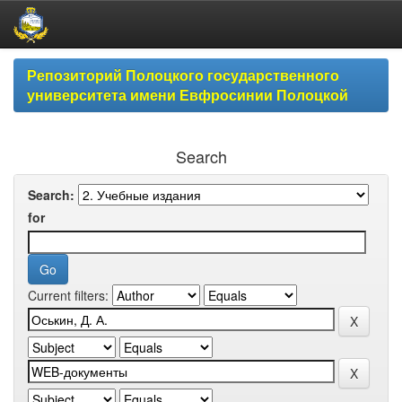
Skip
Репозиторий Полоцкого государственного
navigation
университета имени Евфросинии Полоцкой
Search
Search:
for
Current filters: