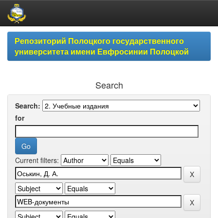
Skip
Репозиторий Полоцкого государственного
navigation
университета имени Евфросинии Полоцкой
Search
Search:
for
Current filters: