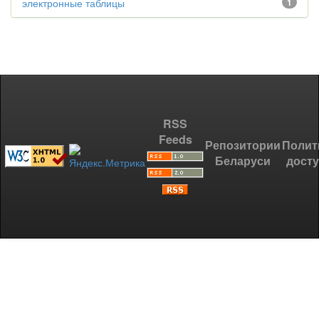
электронные таблицы
1
RSS
Feeds
Репозитории
Полит
Беларуси
дост