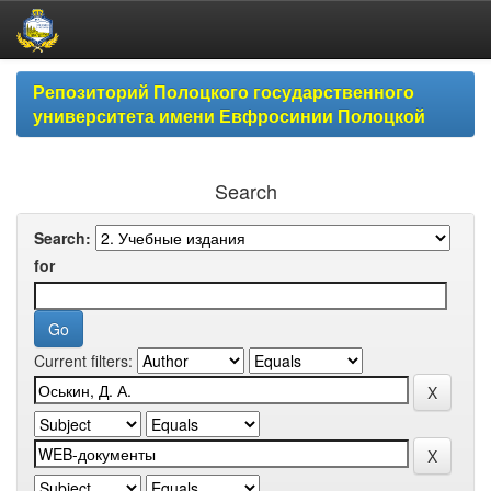
Skip
Репозиторий Полоцкого государственного
navigation
университета имени Евфросинии Полоцкой
Search
Search:
for
Current filters: