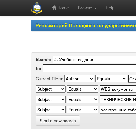
Home
Browse
Help
Skip
Репозиторий Полоцкого государственн
navigation
Search:
for
Current filters:
Start a new search