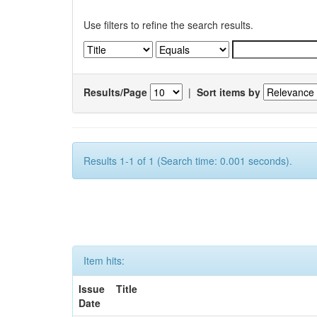
Use filters to refine the search results.
Results/Page
|
Sort items by
Results 1-1 of 1 (Search time: 0.001 seconds).
Item hits:
Issue
Title
Date