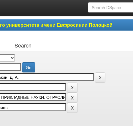
ого университета имени Евфросинии Полоцкой
Search