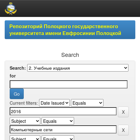
Skip
Репозиторий Полоцкого государственного
navigation
университета имени Евфросинии Полоцкой
Search
Search:
for
Current filters: