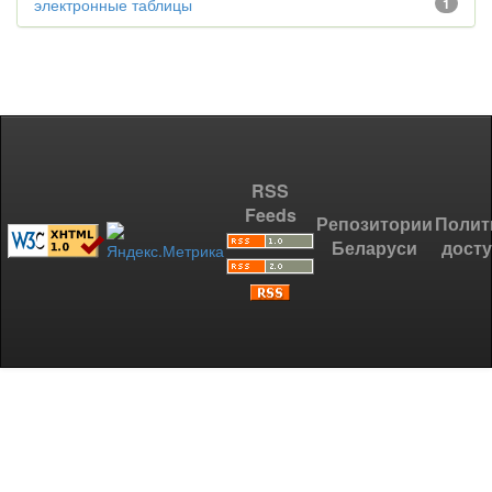
электронные таблицы
1
RSS
Feeds
Репозитории
Полит
Беларуси
дост