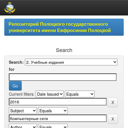
Skip
Репозиторий Полоцкого государственного
navigation
университета имени Евфросинии Полоцкой
Search
Search:
for
Current filters: