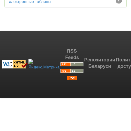
электронные таблицы
1
RSS
Feeds
Репозитории
Полит
Беларуси
дост