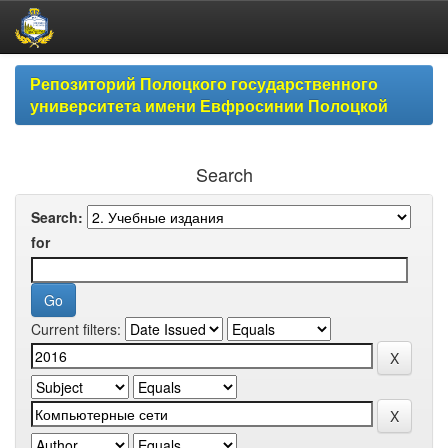
Skip
Репозиторий Полоцкого государственного
navigation
университета имени Евфросинии Полоцкой
Search
Search:
for
Current filters: