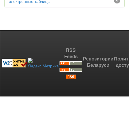
электронные таблицы
1
RSS
Feeds
Репозитории
Полит
Беларуси
дост