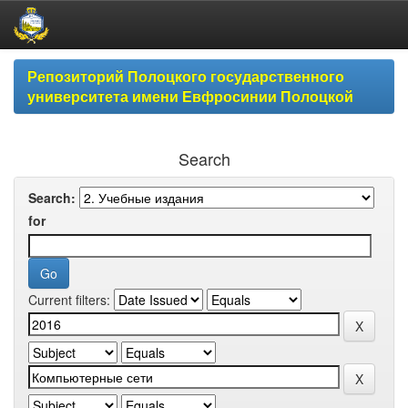
Skip
Репозиторий Полоцкого государственного
navigation
университета имени Евфросинии Полоцкой
Search
Search:
for
Current filters: