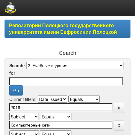
Skip
Репозиторий Полоцкого государственного
navigation
университета имени Евфросинии Полоцкой
Search
Search:
for
Current filters: