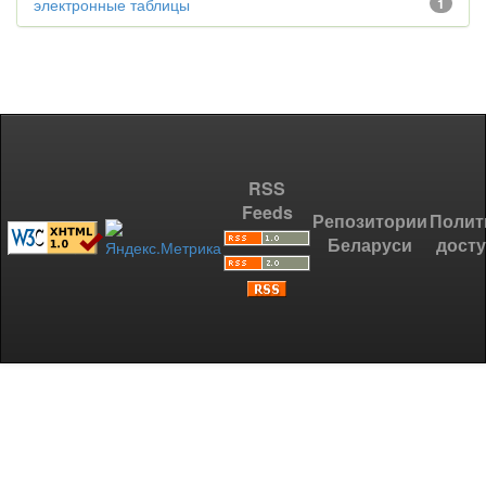
электронные таблицы
1
RSS
Feeds
Репозитории
Полит
Беларуси
дост