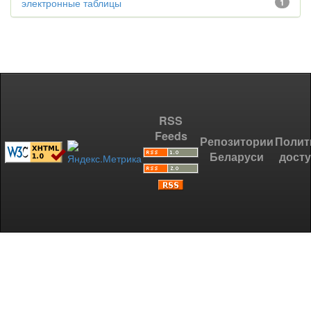
электронные таблицы
1
RSS
Feeds
Репозитории
Полит
Беларуси
дост