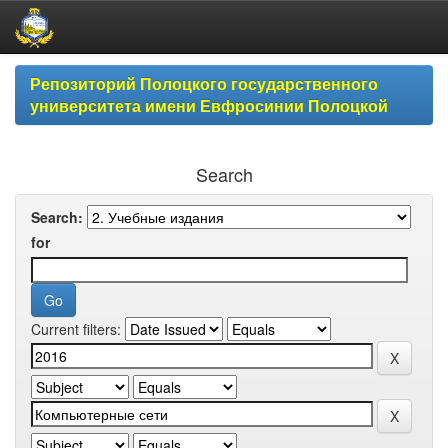
Skip
Репозиторий Полоцкого государственного
navigation
университета имени Евфросинии Полоцкой
Search
Search:
for
Current filters: