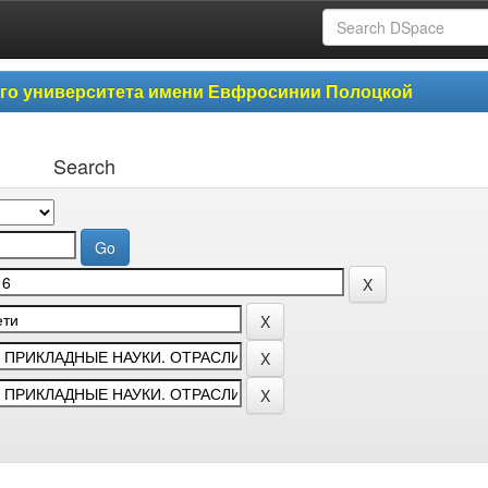
ого университета имени Евфросинии Полоцкой
Search