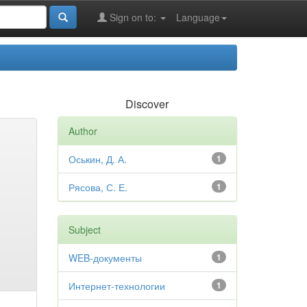
Sign on to:
Language
Discover
Author
Оськин, Д. А.
1
Рясова, С. Е.
1
Subject
WEB-документы
1
Интернет-технологии
1