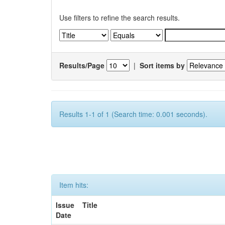
Use filters to refine the search results.
Results/Page
|
Sort items by
Results 1-1 of 1 (Search time: 0.001 seconds).
Item hits:
Issue
Title
Date