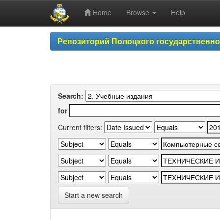
Home
Browse
Help
Skip
Репозиторий Полоцкого государственн
navigation
Search:
for
Current filters:
Start a new search