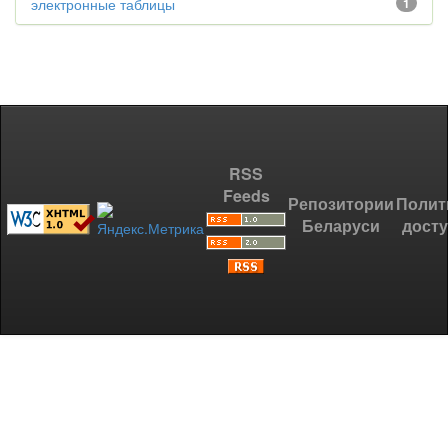
электронные таблицы
1
RSS
Feeds
Репозитории
Полит
Беларуси
дост