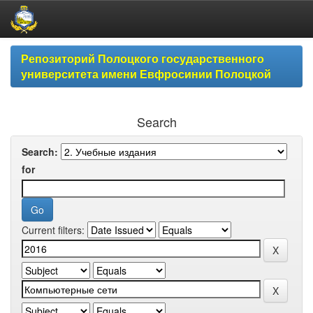
Skip
Репозиторий Полоцкого государственного
navigation
университета имени Евфросинии Полоцкой
Search
Search:
for
Current filters: