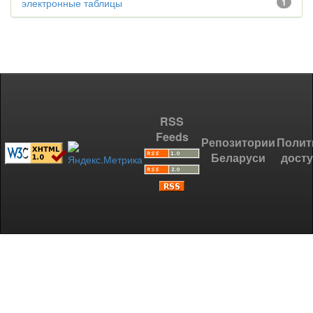
электронные таблицы
1
RSS
Feeds
Репозитории
Полит
Беларуси
дост