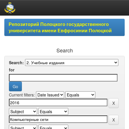
Skip
Репозиторий Полоцкого государственного
navigation
университета имени Евфросинии Полоцкой
Search
Search:
for
Current filters: