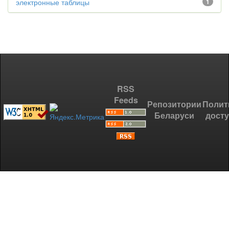
электронные таблицы
1
RSS
Feeds
Репозитории
Полит
Беларуси
дост