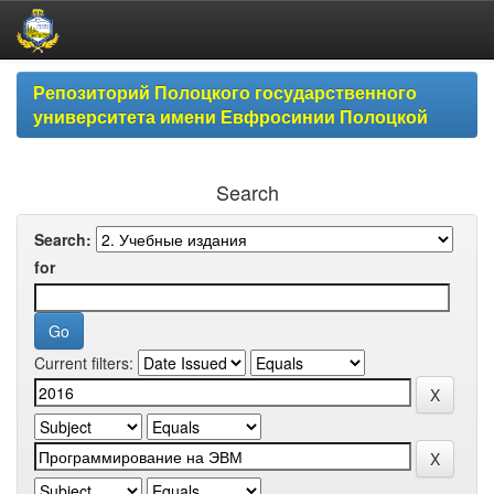
Skip
Репозиторий Полоцкого государственного
navigation
университета имени Евфросинии Полоцкой
Search
Search:
for
Current filters: