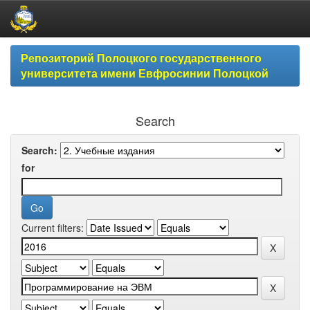
Skip
Репозиторий Полоцкого государственного
navigation
университета имени Евфросинии Полоцкой
Search
Search:
for
Current filters: