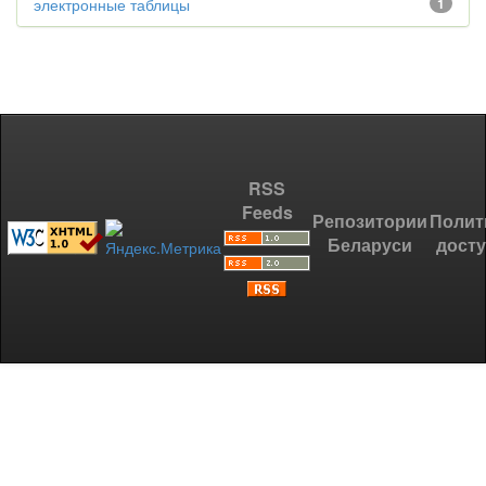
электронные таблицы
1
RSS
Feeds
Репозитории
Полит
Беларуси
дост