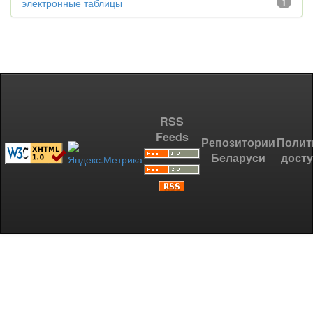
электронные таблицы
1
RSS
Feeds
Репозитории
Полит
Беларуси
дост