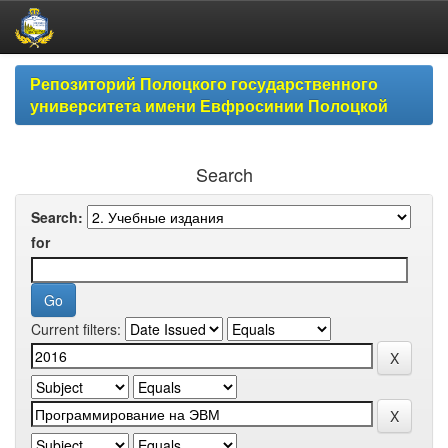
Skip
Репозиторий Полоцкого государственного
navigation
университета имени Евфросинии Полоцкой
Search
Search:
for
Current filters: