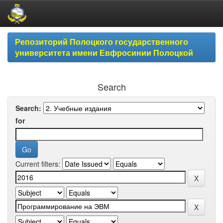
Skip
Репозиторий Полоцкого государственного
navigation
университета имени Евфросинии Полоцкой
Search
Search:
for
Current filters: