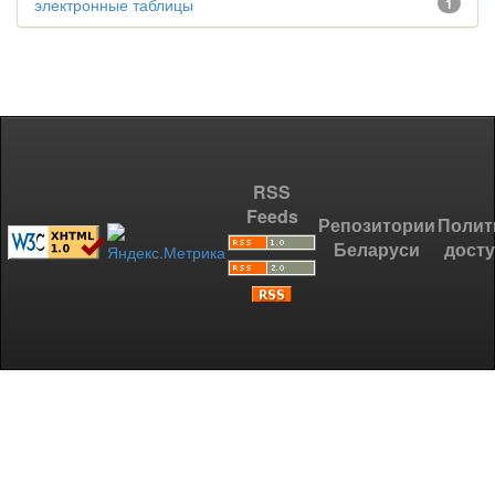
электронные таблицы
1
RSS
Feeds
Репозитории
Полит
Беларуси
дост