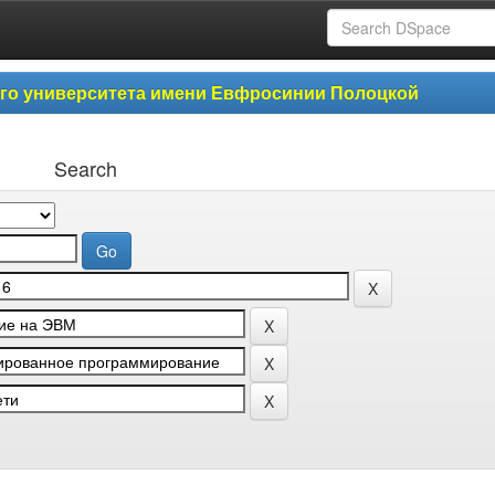
ого университета имени Евфросинии Полоцкой
Search