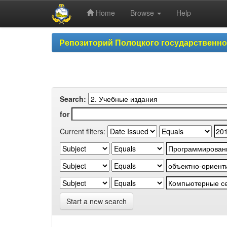
Home
Browse
Help
Skip
Репозиторий Полоцкого государственн
navigation
Search:
for
Current filters:
Start a new search