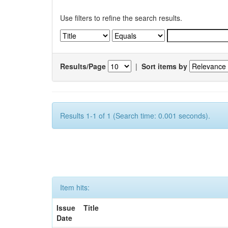
Use filters to refine the search results.
Results/Page
|
Sort items by
Results 1-1 of 1 (Search time: 0.001 seconds).
Item hits:
Issue
Title
Date