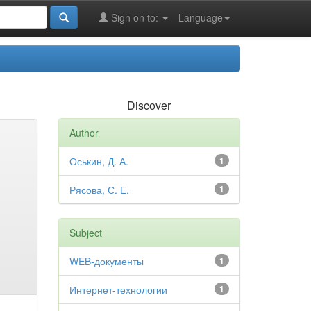
Sign on to:
Language
Discover
Author
Оськин, Д. А.
1
Рясова, С. Е.
1
Subject
WEB-документы
1
Интернет-технологии
1