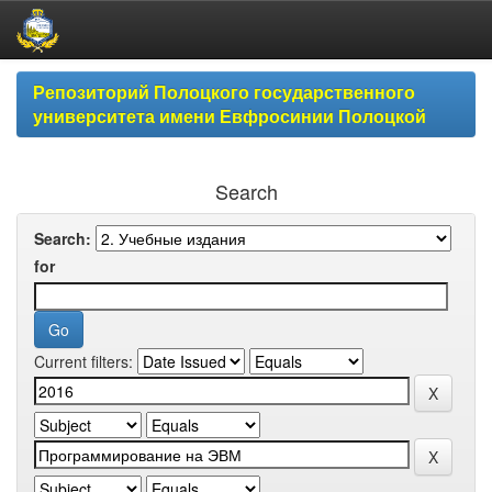
Skip
Репозиторий Полоцкого государственного
navigation
университета имени Евфросинии Полоцкой
Search
Search:
for
Current filters: