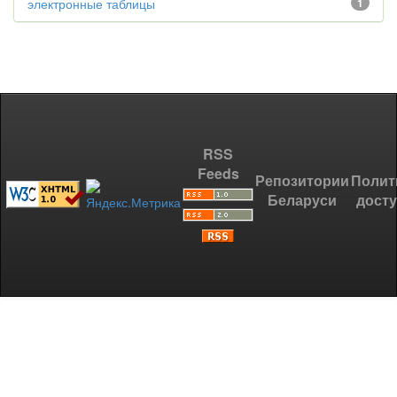
электронные таблицы
1
RSS
Feeds
Репозитории
Полит
Беларуси
дост