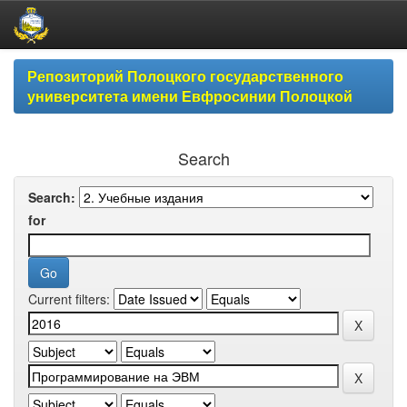
Skip
Репозиторий Полоцкого государственного
navigation
университета имени Евфросинии Полоцкой
Search
Search:
for
Current filters: