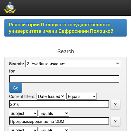
Skip
Репозиторий Полоцкого государственного
navigation
университета имени Евфросинии Полоцкой
Search
Search:
for
Current filters: