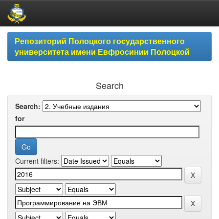
Skip
Репозиторий Полоцкого государственного
navigation
университета имени Евфросинии Полоцкой
Search
Search:
for
Current filters: