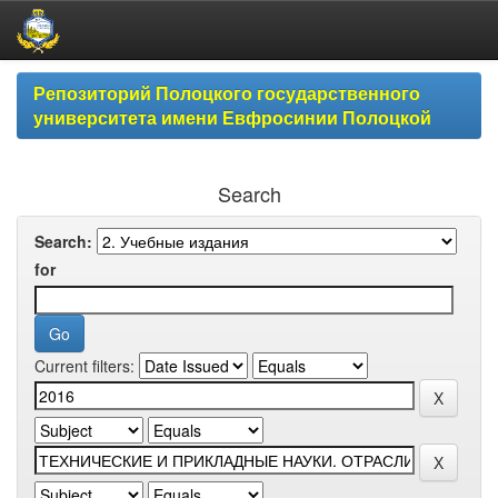
Skip
Репозиторий Полоцкого государственного
navigation
университета имени Евфросинии Полоцкой
Search
Search:
for
Current filters: