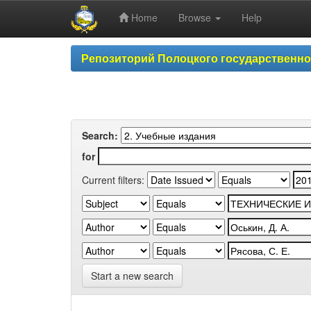
Home
Browse
Help
Skip
Репозиторий Полоцкого государственн
navigation
Search:
for
Current filters:
Start a new search