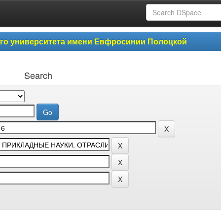
ого университета имени Евфросинии Полоцкой
Search