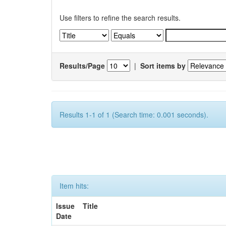
Use filters to refine the search results.
Results/Page
|
Sort items by
Results 1-1 of 1 (Search time: 0.001 seconds).
Item hits:
Issue
Title
Date