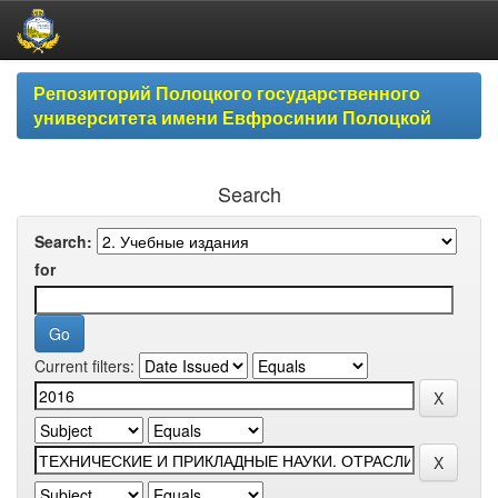
Skip
Репозиторий Полоцкого государственного
navigation
университета имени Евфросинии Полоцкой
Search
Search:
for
Current filters: