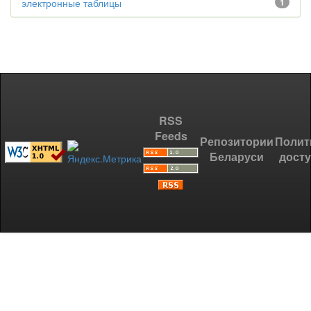
электронные таблицы
1
RSS
Feeds
Репозитории
Полит
Беларуси
дост