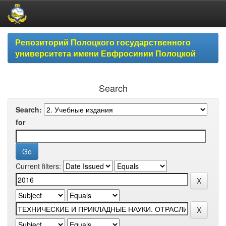
Skip
Репозиторий Полоцкого государственного
navigation
университета имени Евфросинии Полоцкой
Search
Search:
for
Current filters: