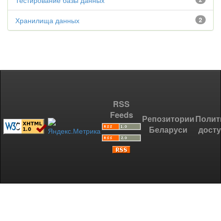
Тестирование базы данных
Хранилища данных
2
RSS
Feeds
Репозитории
Полит
Беларуси
дост