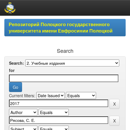
Skip
Репозиторий Полоцкого государственного
navigation
университета имени Евфросинии Полоцкой
Search
Search:
for
Current filters: