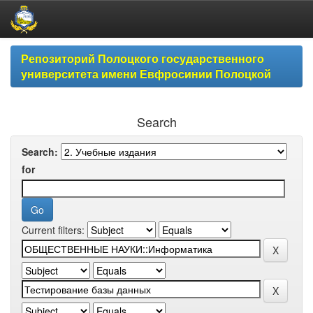
Skip
Репозиторий Полоцкого государственного
navigation
университета имени Евфросинии Полоцкой
Search
Search:
for
Current filters: