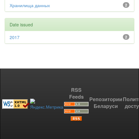
Хранилища данных
2
Date issued
2017
2
RSS
Feeds
Репозитории
Полит
Беларуси
дост