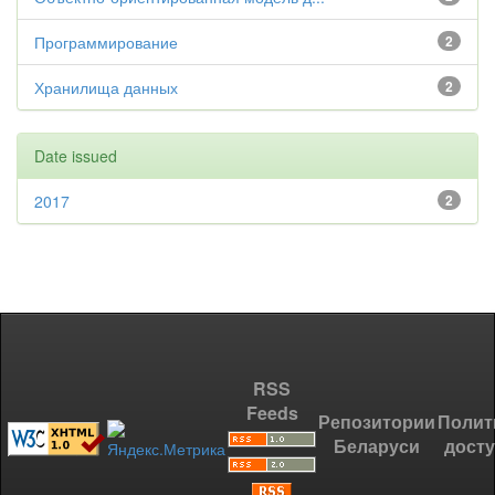
Программирование
2
Хранилища данных
2
Date issued
2017
2
RSS
Feeds
Репозитории
Полит
Беларуси
дост