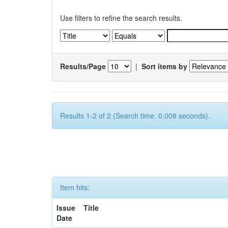
Use filters to refine the search results.
Results/Page
|
Sort items by
Results 1-2 of 2 (Search time: 0.008 seconds).
Item hits:
Issue
Title
Date