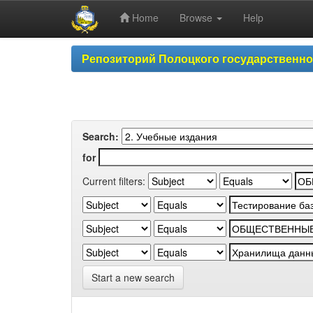
Home
Browse
Help
Skip
Репозиторий Полоцкого государственн
navigation
Search:
for
Current filters:
Start a new search