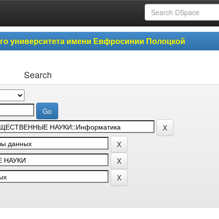
ого университета имени Евфросинии Полоцкой
Search