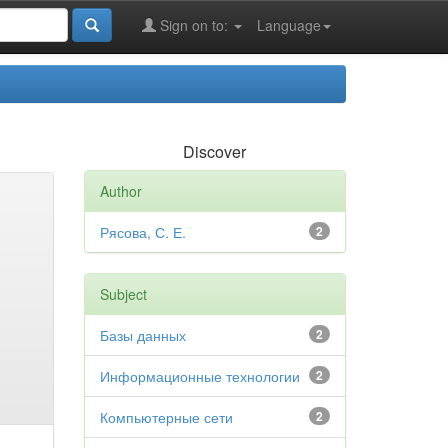
Sign on to:
Language
Discover
Author
Рясова, С. Е.
2
Subject
Базы данных
2
Информационные технологии
2
Компьютерные сети
2