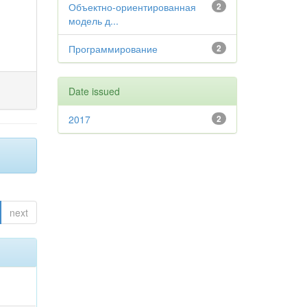
Объектно-ориентированная
2
модель д...
Программирование
2
Date issued
2017
2
next