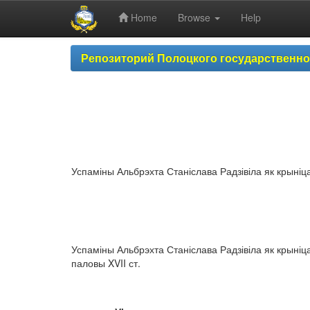
Home
Browse
Help
Skip
Репозиторий Полоцкого государственн
navigation
Успаміны Альбрэхта Станіслава Радзівіла як крыніц
Успаміны Альбрэхта Станіслава Радзівіла як крыніц
паловы XVII ст.