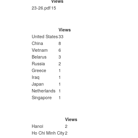
Views
23-26.pdf
15
Views
United States
33
China
8
Vietnam
6
Belarus
3
Russia
2
Greece
1
Iraq
1
Japan
1
Netherlands
1
Singapore
1
Views
Hanoi
2
Ho Chi Minh City
2