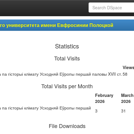
ого университета имени Евфросинии Полоцкой
Statistics
Total Visits
View
а па гісторыі клімату Усходняй Еўропы першай паловы XVII ст.
58
Total Visits per Month
February
March
2026
2026
а па гісторыі клімату Усходняй Еўропы першай
3
31
File Downloads