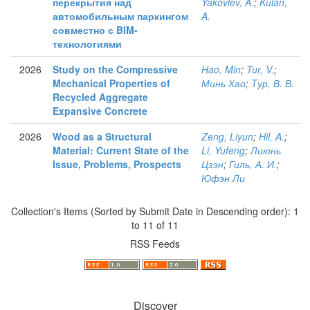
перекрытия над
Yakovlev, A.
;
Kulan,
автомобильным паркингом
A.
совместно с BIM-
технологиями
2026
Study on the Compressive
Hao, Min
;
Tur, V.
;
Mechanical Properties of
Минь Хао
;
Tур, В. В.
Recycled Aggregate
Expansive Concrete
2026
Wood as a Structural
Zeng, Liyun
;
Hil, A.
;
Material: Current State of the
Li, Yufeng
;
Лиюнь
Issue, Problems, Prospects
Цзэн
;
Гиль, А. И.
;
Юфэн Ли
Collection's Items (Sorted by Submit Date in Descending order): 1
to 11 of 11
RSS Feeds
Discover