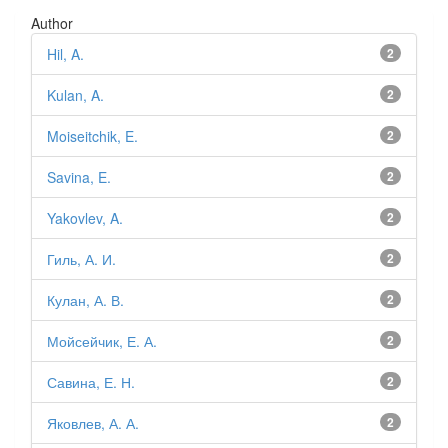
Author
Hil, A.
2
Kulan, A.
2
Moiseitchik, E.
2
Savina, E.
2
Yakovlev, A.
2
Гиль, А. И.
2
Кулан, А. В.
2
Мойсейчик, Е. А.
2
Савина, Е. Н.
2
Яковлев, А. А.
2