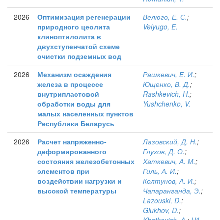
2026
Оптимизация регенерации
Велюго, Е. С.
;
природного цеолита
Velyugo, E.
клиноптилолита в
двухступенчатой схеме
очистки подземных вод
2026
Механизм осаждения
Рашкевич, Е. И.
;
железа в процессе
Ющенко, В. Д.
;
внутрипластовой
Rashkevich, H.
;
обработки воды для
Yushchenko, V.
малых населенных пунктов
Республики Беларусь
2026
Расчет напряженно-
Лазовский, Д. Н.
;
деформированного
Глухов, Д. О.
;
состояния железобетонных
Хаткевич, А. М.
;
элементов при
Гиль, А. И.
;
воздействии нагрузки и
Колтунов, А. И.
;
высокой температуры
Чапаранганда, Э.
;
Lazouski, D.
;
Glukhov, D.
;