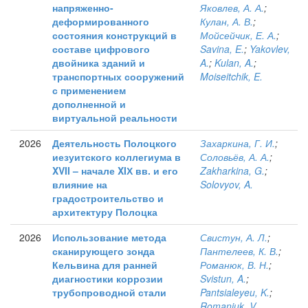
напряженно-
Яковлев, А. А.
;
деформированного
Кулан, А. В.
;
состояния конструкций в
Мойсейчик, Е. А.
;
составе цифрового
Savina, E.
;
Yakovlev,
двойника зданий и
A.
;
Kulan, A.
;
транспортных сооружений
Moiseitchik, E.
с применением
дополненной и
виртуальной реальности
2026
Деятельность Полоцкого
Захаркина, Г. И.
;
иезуитского коллегиума в
Соловьёв, А. А.
;
XVII – начале XIХ вв. и его
Zakharkina, G.
;
влияние на
Solovyov, A.
градостроительство и
архитектуру Полоцка
2026
Использование метода
Свистун, А. Л.
;
сканирующего зонда
Пантелеев, К. В.
;
Кельвина для ранней
Романюк, В. Н.
;
диагностики коррозии
Svistun, A.
;
трубопроводной стали
Pantsialeyeu, K.
;
Romaniuk, V.