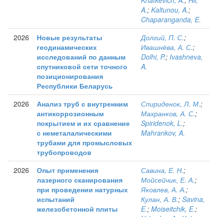
Khatkevich, A.
;
Hil,
A.
;
Kaltunou, A.
;
Chaparanganda, E.
2026
Новые результаты
Долгий, П. С.
;
геодинамических
Ивашнёва, А. С.
;
исследований по данным
Dolhi, P.
;
Ivashneva,
спутниковой сети точного
A.
позиционирования
Республики Беларусь
2026
Анализ труб с внутренним
Спириденок, Л. М.
;
антикоррозионным
Махранков, А. С.
;
покрытием и их сравнение
Spiridenok, L.
;
с неметалалическими
Mahrankov, A.
трубами для промысловых
трубопроводов
2026
Опыт применения
Савина, Е. Н.
;
лазерного сканирования
Мойсейчик, Е. А.
;
при проведении натурных
Яковлев, А. А.
;
испытаний
Кулан, А. В.
;
Savina,
железобетонной плиты
E.
;
Moiseitchik, E.
;