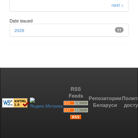
next >
Date issued
2026
11
RSS
Feeds
Репозитории
Полит
Беларуси
дост