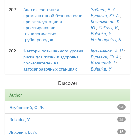
2021
Анализ состояния
Зайцев, В. А.
;
промышленной безопасности
Булавка, Ю. А.
;
при эксплуатации и
Кожемятов, К.
проектировании
Ю.
;
Zaitsev, V.
;
технологических
Bulauka, Y.
;
трубопроводов
Kozhemyatov, K.
2021
Факторы повышенного уровня
Кузьменок, И. Н.
;
риска для жизни и здоровья
Булавка, Ю. А.
;
пользователей на
Kuzmenok, I.
;
автозаправочных станциях
Bulauka, Y.
Discover
Author
Якубовский, С. Ф.
34
Bulauka, Y.
25
Ляхович, В. А.
15