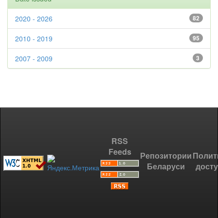
2020 - 2026
82
2010 - 2019
95
2007 - 2009
3
RSS
Feeds
Репозитории
Полит
Беларуси
дост