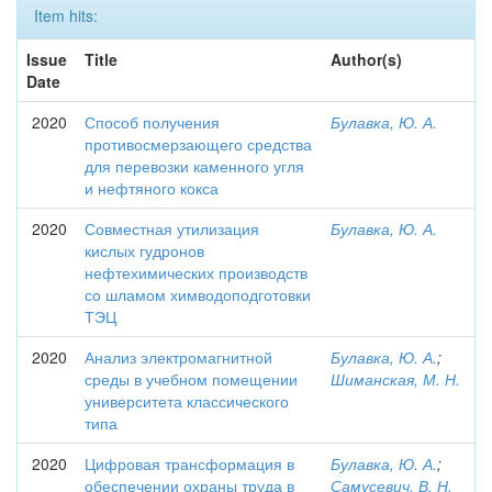
Item hits:
Issue
Title
Author(s)
Date
2020
Способ получения
Булавка, Ю. А.
противосмерзающего средства
для перевозки каменного угля
и нефтяного кокса
2020
Совместная утилизация
Булавка, Ю. А.
кислых гудронов
нефтехимических производств
со шламом химводоподготовки
ТЭЦ
2020
Анализ электромагнитной
Булавка, Ю. А.
;
среды в учебном помещении
Шиманская, М. Н.
университета классического
типа
2020
Цифровая трансформация в
Булавка, Ю. А.
;
обеспечении охраны труда в
Самусевич, В. Н.