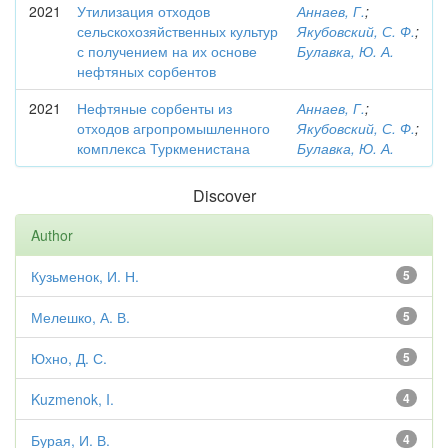
2021
Утилизация отходов
Аннаев, Г.
;
сельскохозяйственных культур
Якубовский, С. Ф.
;
с получением на их основе
Булавка, Ю. А.
нефтяных сорбентов
2021
Нефтяные сорбенты из
Аннаев, Г.
;
отходов агропромышленного
Якубовский, С. Ф.
;
комплекса Туркменистана
Булавка, Ю. А.
Discover
Author
Кузьменок, И. Н.
5
Мелешко, А. В.
5
Юхно, Д. С.
5
Kuzmenok, I.
4
Бурая, И. В.
4