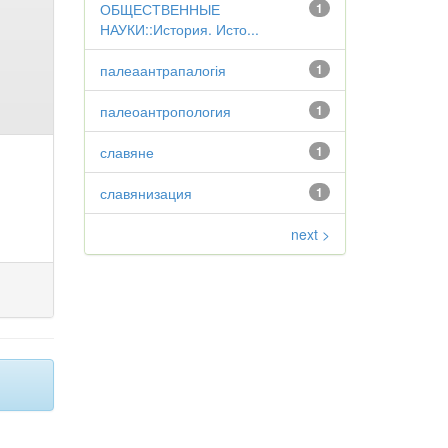
ОБЩЕСТВЕННЫЕ
1
НАУКИ::История. Исто...
палеаантрапалогія
1
палеоантропология
1
славяне
1
славянизация
1
next >