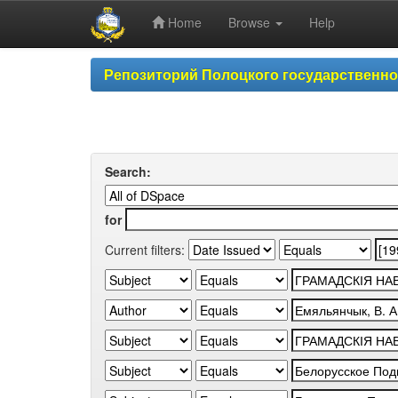
Home
Browse
Help
Skip
Репозиторий Полоцкого государственн
navigation
Search:
for
Current filters: