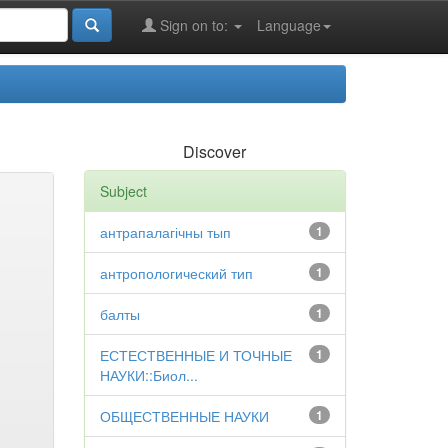
Sign on to:
Language
Discover
Subject
антрапалагічны тып
1
антропологический тип
1
балты
1
ЕСТЕСТВЕННЫЕ И ТОЧНЫЕ
1
НАУКИ::Биол...
ОБЩЕСТВЕННЫЕ НАУКИ
1