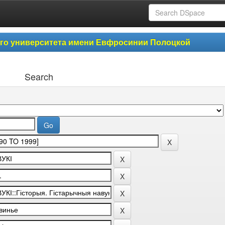
ого университета имени Евфросинии Полоцкой
Search