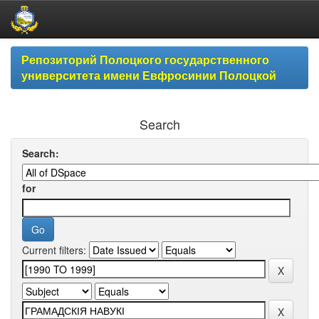
Skip
Репозиторий Полоцкого государственного
navigation
университета имени Евфросинии Полоцкой
Search
Search:
for
Current filters: