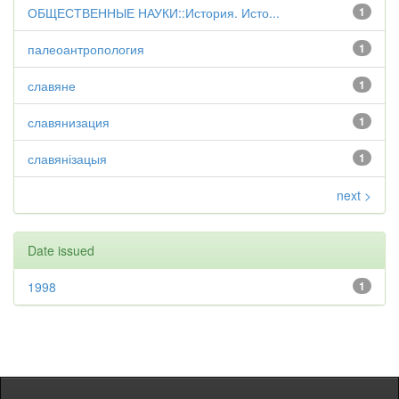
ОБЩЕСТВЕННЫЕ НАУКИ::История. Исто...
1
палеоантропология
1
славяне
1
славянизация
1
славянізацыя
1
next >
Date issued
1998
1