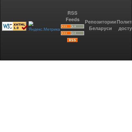
RSS
Feeds
Репозитории
Полит
Беларуси
дост