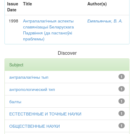
Issue
Title
Author(s)
Date
1998
Антрапалагічныя аспекты
Емяльянчык, В. А.
славянізацыі Беларускага
Падзвіння (да пастаноўкі
праблемы)
Discover
Subject
антрапалагічны тып
1
антропологический тип
1
балты
1
ЕСТЕСТВЕННЫЕ И ТОЧНЫЕ НАУКИ
1
ОБЩЕСТВЕННЫЕ НАУКИ
1