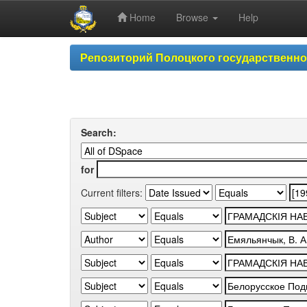
Home
Browse
Help
Skip
Репозиторий Полоцкого государственн
navigation
Search:
for
Current filters: