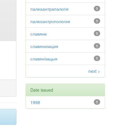
палеаантрапалогія
1
палеоантропология
1
славяне
1
славянизация
1
славянізацыя
1
next >
Date issued
1998
1