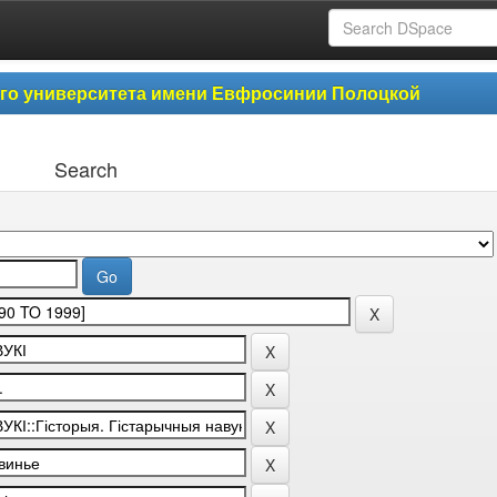
ого университета имени Евфросинии Полоцкой
Search