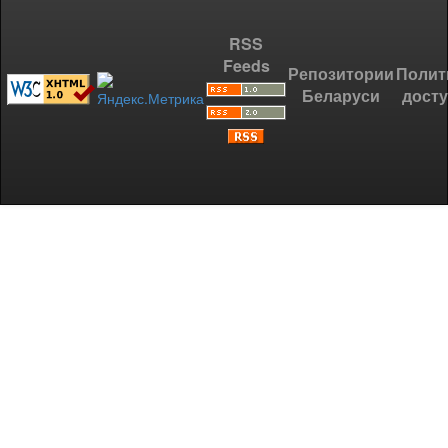
RSS
Feeds
Репозитории
Полит
Беларуси
дост