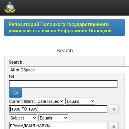
Skip
Репозиторий Полоцкого государственного
navigation
университета имени Евфросинии Полоцкой
Search
Search:
for
Current filters: