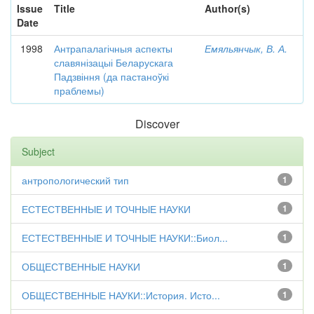
Issue
Title
Author(s)
Date
1998
Антрапалагічныя аспекты
Емяльянчык, В. А.
славянізацыі Беларускага
Падзвіння (да пастаноўкі
праблемы)
Discover
Subject
антропологический тип
1
ЕСТЕСТВЕННЫЕ И ТОЧНЫЕ НАУКИ
1
ЕСТЕСТВЕННЫЕ И ТОЧНЫЕ НАУКИ::Биол...
1
ОБЩЕСТВЕННЫЕ НАУКИ
1
ОБЩЕСТВЕННЫЕ НАУКИ::История. Исто...
1