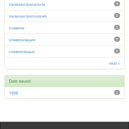
палеаантрапалогія
1
палеоантропология
1
славяне
1
славянизация
1
славянізацыя
1
next >
Date issued
1998
1