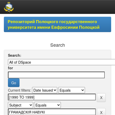
Skip
Репозиторий Полоцкого государственного
navigation
университета имени Евфросинии Полоцкой
Search
Search:
for
Current filters: