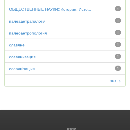
ОБЩЕСТВЕННЫЕ НАУКИ::История. Исто...
1
палеаантрапалогія
1
палеоантропология
1
славяне
1
славянизация
1
славянізацыя
1
next >
RSS