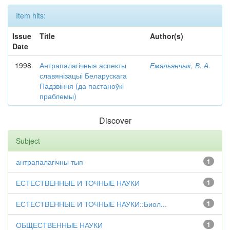
Item hits:
Issue
Title
Author(s)
Date
1998
Антрапалагічныя аспекты
Емяльянчык, В. А.
славянізацыі Беларускага
Падзвіння (да пастаноўкі
праблемы)
Discover
Subject
антрапалагічны тып
1
ЕСТЕСТВЕННЫЕ И ТОЧНЫЕ НАУКИ
1
ЕСТЕСТВЕННЫЕ И ТОЧНЫЕ НАУКИ::Биол...
1
ОБЩЕСТВЕННЫЕ НАУКИ
1