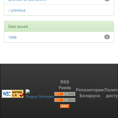
< previous
Date issued
1998
1
RSS
Feeds
Репозитории
Полит
Беларуси
дост