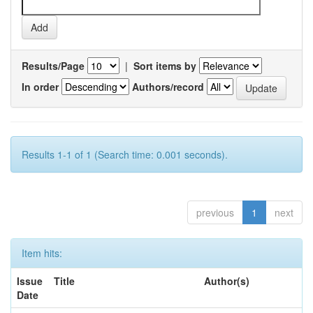
Results/Page
|
Sort items by
In order
Authors/record
Results 1-1 of 1 (Search time: 0.001 seconds).
previous
1
next
Item hits:
Issue
Title
Author(s)
Date