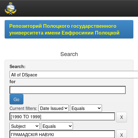
Skip
Репозиторий Полоцкого государственного
navigation
университета имени Евфросинии Полоцкой
Search
Search:
for
Current filters: