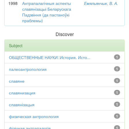
1998
Антрапалагічныя аспекты
Емяльянчык, В. А.
славянізацыі Беларускага
Падзвіння (да пастаноўкі
праблемы)
Discover
Subject
ОБЩЕСТВЕННЫЕ НАУКИ::История. Исто...
1
палеоантропология
1
славяне
1
славянизация
1
славянізацыя
1
физическая антропология
1
фізічная антрапалогія
1