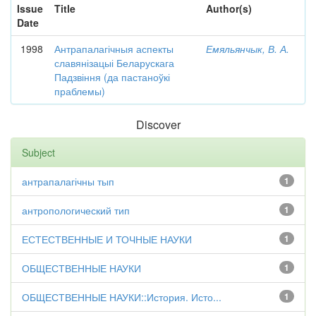
Issue
Title
Author(s)
Date
1998
Антрапалагічныя аспекты
Емяльянчык, В. А.
славянізацыі Беларускага
Падзвіння (да пастаноўкі
праблемы)
Discover
Subject
антрапалагічны тып
1
антропологический тип
1
ЕСТЕСТВЕННЫЕ И ТОЧНЫЕ НАУКИ
1
ОБЩЕСТВЕННЫЕ НАУКИ
1
ОБЩЕСТВЕННЫЕ НАУКИ::История. Исто...
1