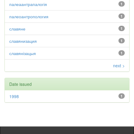
палеаантрапалогія
1
палеоантропология
1
славяне
1
славянизация
1
славянізацыя
1
next >
Date issued
1998
1