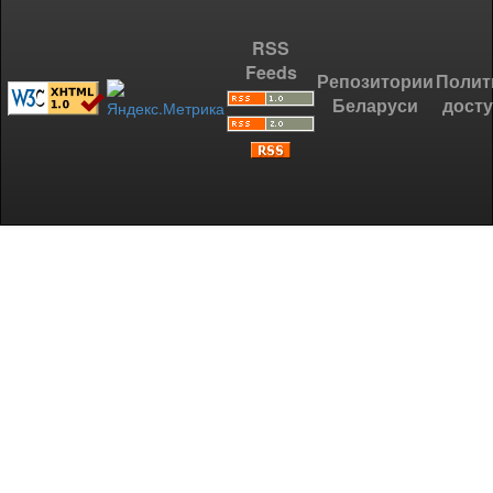
RSS
Feeds
Репозитории
Полит
Беларуси
дост