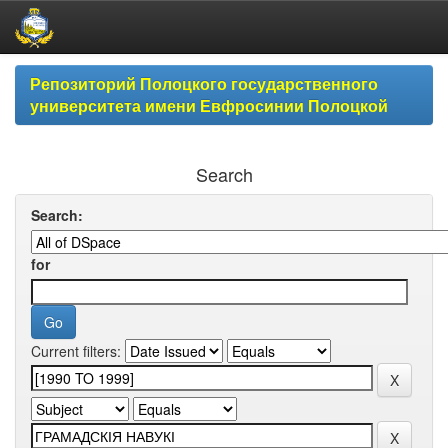
Skip
Репозиторий Полоцкого государственного
navigation
университета имени Евфросинии Полоцкой
Search
Search:
for
Current filters: