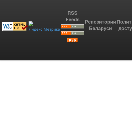
RSS
Feeds
Репозитории
Полит
Беларуси
дост