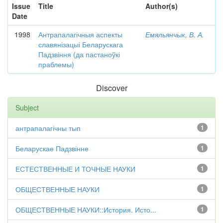
Issue
Title
Author(s)
Date
1998
Антрапалагічныя аспекты
Емяльянчык, В. А.
славянізацыі Беларускага
Падзвіння (да пастаноўкі
праблемы)
Discover
Subject
антрапалагічны тып
1
Беларускае Падзвінне
1
ЕСТЕСТВЕННЫЕ И ТОЧНЫЕ НАУКИ
1
ОБЩЕСТВЕННЫЕ НАУКИ
1
ОБЩЕСТВЕННЫЕ НАУКИ::История. Исто...
1