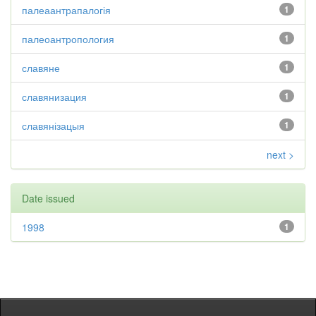
палеаантрапалогія
1
палеоантропология
1
славяне
1
славянизация
1
славянізацыя
1
next >
Date issued
1998
1