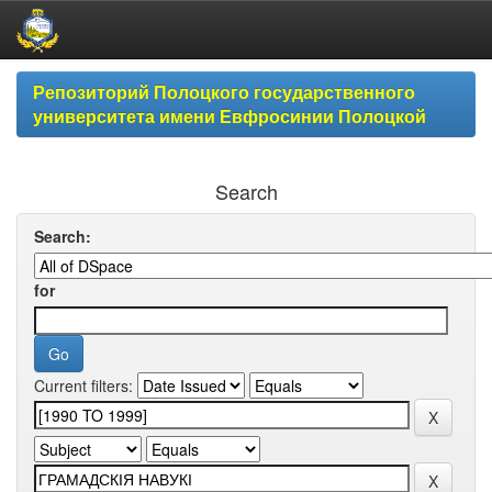
Skip
Репозиторий Полоцкого государственного
navigation
университета имени Евфросинии Полоцкой
Search
Search:
for
Current filters: