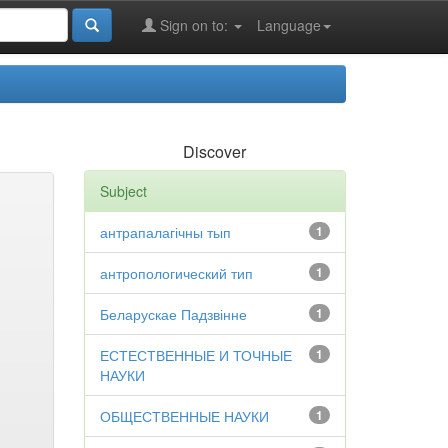
Sign on to:
Language
Discover
Subject
антрапалагічны тып
1
антропологический тип
1
Беларускае Падзвінне
1
ЕСТЕСТВЕННЫЕ И ТОЧНЫЕ
1
НАУКИ
ОБЩЕСТВЕННЫЕ НАУКИ
1