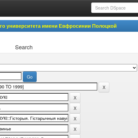
ого университета имени Евфросинии Полоцкой
Search