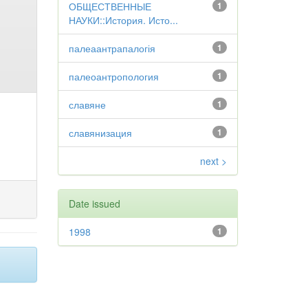
ОБЩЕСТВЕННЫЕ
1
НАУКИ::История. Исто...
палеаантрапалогія
1
палеоантропология
1
славяне
1
славянизация
1
next >
Date issued
1998
1