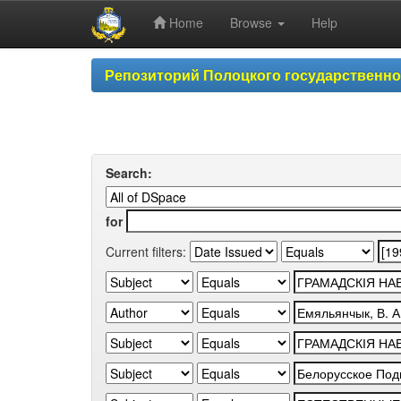
Home
Browse
Help
Skip
Репозиторий Полоцкого государственн
navigation
Search:
for
Current filters: