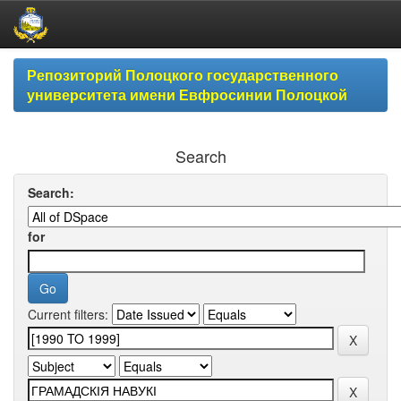
Skip
Репозиторий Полоцкого государственного
navigation
университета имени Евфросинии Полоцкой
Search
Search:
for
Current filters: