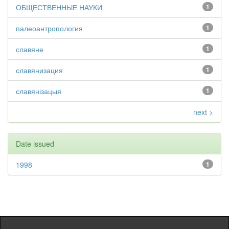
ОБЩЕСТВЕННЫЕ НАУКИ
1
палеоантропология
1
славяне
1
славянизация
1
славянізацыя
1
next >
Date issued
1998
1