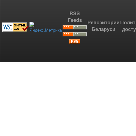
RSS
Feeds
Репозитории
Полит
Беларуси
дост