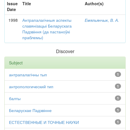
Issue
Title
Author(s)
Date
1998
Антрапалагічныя аспекты
Емяльянчык, В. А.
славянізацыі Беларускага
Падзвіння (да пастаноўкі
праблемы)
Discover
Subject
антрапалагічны тып
1
антропологический тип
1
балты
1
Беларускае Падзвінне
1
ЕСТЕСТВЕННЫЕ И ТОЧНЫЕ НАУКИ
1